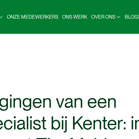
ONZE MEDEWERKERS
ONS WERK
OVER ONS
BLOG
agingen
van
een
ialist
bij
Kenter:
i