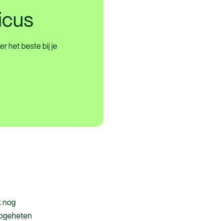
icus
r het beste bij je
k nog
 zogeheten