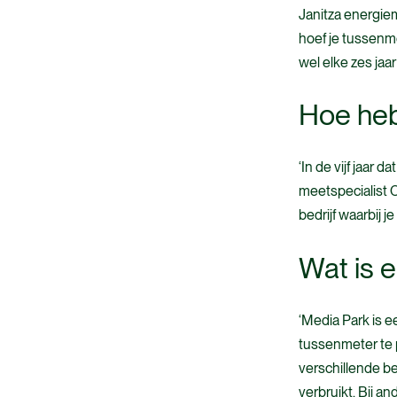
Janitza energie
hoef je tussenm
wel elke zes jaa
Hoe heb
‘In de vijf jaar 
meetspecialist C
bedrijf waarbij j
Wat is e
‘Media Park is 
tussenmeter te p
verschillende be
verbruikt. Bij a