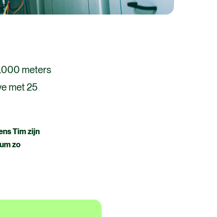
33.000 meters
we met 25
ens Tim zijn
sum zo