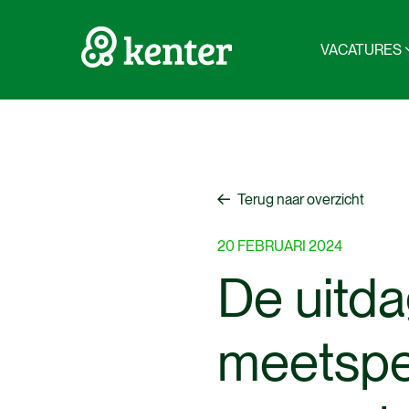
VACATURES
Terug naar overzicht
Terug naar overzicht
20
FEBRUARI
2024
De
uitd
meetspec