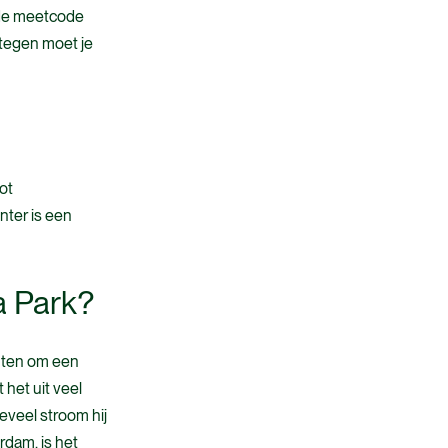
 de meetcode
ntegen moet je
tot
nter is een
a Park?
anten om een
 het uit veel
eveel stroom hij
rdam, is het