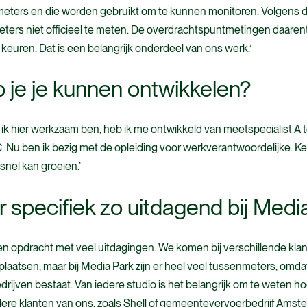
meters en die worden gebruikt om te kunnen monitoren. Volgens
eters niet officieel te meten. De overdrachtspuntmetingen daare
r keuren. Dat is een belangrijk onderdeel van ons werk.’
 je je kunnen ontwikkelen?
dat ik hier werkzaam ben, heb ik me ontwikkeld van meetspecialist A 
. Nu ben ik bezig met de opleiding voor werkverantwoordelijke. Ke
e snel kan groeien.’
r specifiek zo uitdagend bij Medi
een opdracht met veel uitdagingen. We komen bij verschillende kl
laatsen, maar bij Media Park zijn er heel veel tussenmeters, omdat
drijven bestaat. Van iedere studio is het belangrijk om te weten ho
ndere klanten van ons, zoals Shell of gemeentevervoerbedrijf Amste