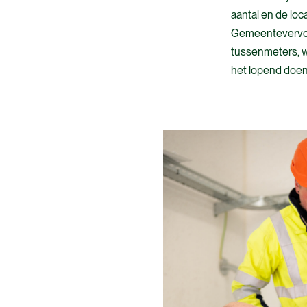
aantal en de loc
Gemeentevervoer
tussenmeters, waa
het lopend doen