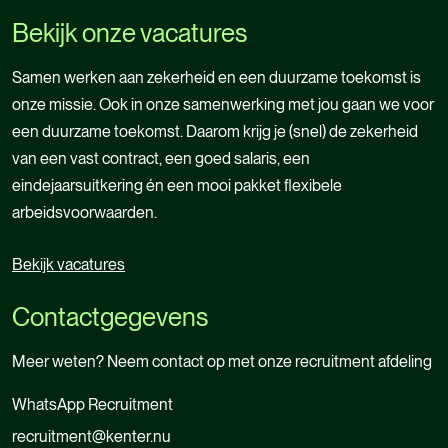
Meer over Kenter
Bekijk onze vacatures
Samen werken aan zekerheid en een duurzame toekomst is
onze missie. Ook in onze samenwerking met jou gaan we voor
een duurzame toekomst. Daarom krijg je (snel) de zekerheid
van een vast contract, een goed salaris, een
eindejaarsuitkering én een mooi pakket flexibele
arbeidsvoorwaarden.
Welke technische functie
Bekijk vacatures
past het beste bij jou?
Bekijk vacatures
Contactgegevens
Elektromonteur, meetspecialist,
technicus… welke technische functie past
Meer weten? Neem contact op met onze recruitment afdeling
het beste bij jou?
WhatsApp Recruitment
Test het nu en krijg persoonlijk advies op basis van
recruitment@kenter.nu
WhatsApp Recruitment