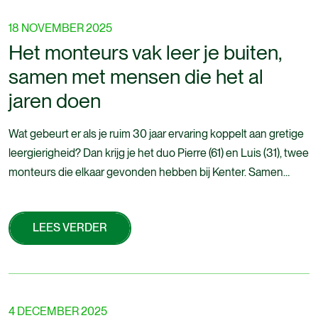
18 NOVEMBER 2025
Het monteurs vak leer je buiten,
samen met mensen die het al
jaren doen
Wat gebeurt er als je ruim 30 jaar ervaring koppelt aan gretige
leergierigheid? Dan krijg je het duo Pierre (61) en Luis (31), twee
monteurs die elkaar gevonden hebben bij Kenter. Samen
werken ze aan grote middenspanningstrajecten, waaronder
het project bij koeltransportbedrijf Vice Versa in Oss. En dat
LEES VERDER
blijkt niet alleen technisch uitdagend, maar ook persoonlijk
waardevol.
LEES VERDER
4 DECEMBER 2025