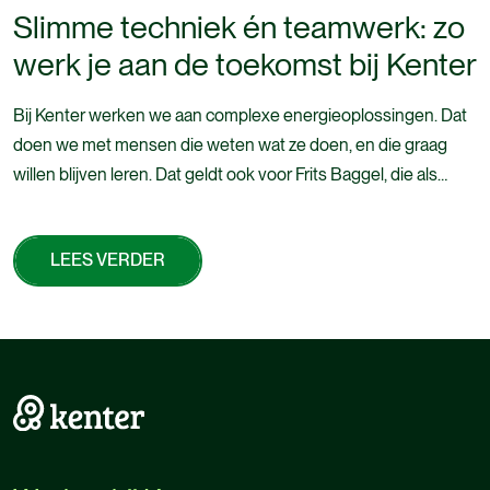
Slimme techniek én teamwerk: zo
werk je aan de toekomst bij Kenter
Bij Kenter werken we aan complexe energieoplossingen. Dat
doen we met mensen die weten wat ze doen, en die graag
willen blijven leren. Dat geldt ook voor Frits Baggel, die als
technisch specialist betrokken is bij de realisatie van het
batterijsysteem bij Moba Group in Barneveld, een project
LEES VERDER
waarin techniek, veiligheid en samenwerking samenkomen.
“Het is techniek in beweging; je moet bijblijven en dat maakt
LEES VERDER
het juist leuk