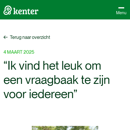
Menu
Terug naar overzicht
Terug naar overzicht
4
MAART
2025
“Ik
vind
het
leuk
om
een
vraagbaak
te
zijn
voor
iedereen”