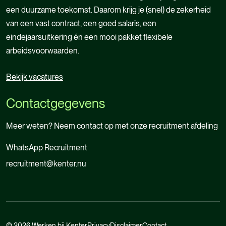
een duurzame toekomst. Daarom krijg je (snel) de zekerheid
van een vast contract, een goed salaris, een
eindejaarsuitkering én een mooi pakket flexibele
arbeidsvoorwaarden.
Bekijk vacatures
Bekijk vacatures
Contactgegevens
Meer weten? Neem contact op met onze recruitment afdeling
WhatsApp Recruitment
recruitment@kenter.nu
WhatsApp Recruitment
recruitment@kenter.nu
© 2026 Werken bij Kenter
Privacy
Disclaimer
Contact