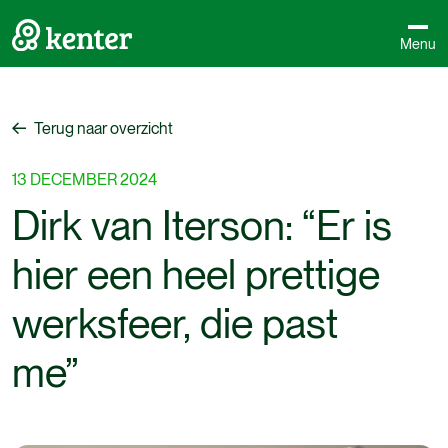
Menu
Terug naar overzicht
Terug naar overzicht
13
DECEMBER
2024
Dirk
van
Iterson:
“Er
is
hier
een
heel
prettige
werksfeer,
die
past
me”