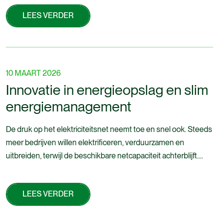
Projecten, waar hij zich bezighoudt met het installeren en
LEES VERDER
aansluiten van middenspanningsstations. “Hier word ik van A
tot Z meegenomen in het project. Ik heb inspraak in de
LEES VERDER
planning en bouw het hele traject mee op. Dat geeft een heel
andere dynamiek aan mijn werk.”
10 MAART 2026
Innovatie in energieopslag en slim
energiemanagement
De druk op het elektriciteitsnet neemt toe en snel ook. Steeds
meer bedrijven willen elektrificeren, verduurzamen en
uitbreiden, terwijl de beschikbare netcapaciteit achterblijft.
Netcongestie vormt inmiddels een serieuze rem op groei en
verduurzaming. Gelukkig biedt de markt ook antwoorden.
LEES VERDER
Ontwikkelingen in energieopslag, slim energiemanagement
en samenwerking tussen bedrijven maken het mogelijk om
LEES VERDER