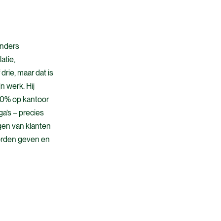
inders
atie,
rie, maar dat is
n werk. Hij
 60% op kantoor
ga’s – precies
agen van klanten
woorden geven en