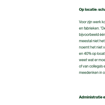
Op locatie: sch
Voor zijn werk k
en fabrieken. “D
bijvoorbeeld één
meestal niet het
noemt het niet v
en 40% op locati
weet wat er moet
of van collega’s
meedenken in o
Administratie 