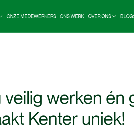
ONZE MEDEWERKERS
ONS WERK
OVER ONS
BLOG
g
veilig
werken
én
akt
Kenter
uniek!