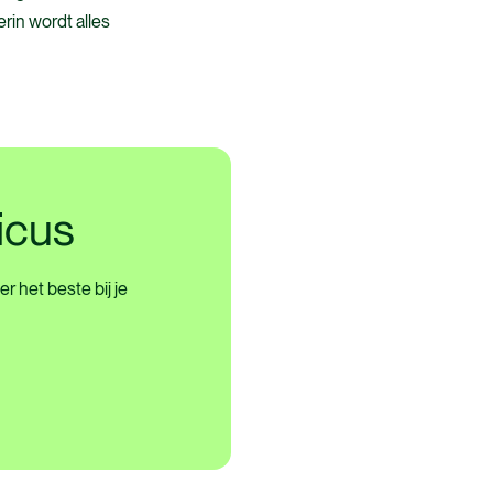
rin wordt alles
icus
r het beste bij je