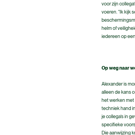
voor zijn collega
voeren. “Ik kijk
beschermingsmid
helm of veilighei
iedereen op een
Op weg naar we
Alexander is mo
alleen de kans o
het werken met i
techniek hand in
je collega’s in 
specifieke voors
Die aanwijzing k