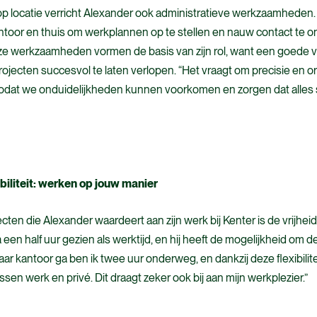
op locatie verricht Alexander ook administratieve werkzaamheden. H
toor en thuis om werkplannen op te stellen en nauw contact te
ze werkzaamheden vormen de basis van zijn rol, want een goede v
ojecten succesvol te laten verlopen. “Het vraagt om precisie en org
“zodat we onduidelijkheden kunnen voorkomen en zorgen dat alles
xibiliteit: werken op jouw manier
en die Alexander waardeert aan zijn werk bij Kenter is de vrijheid di
 een half uur gezien als werktijd, en hij heeft de mogelijkheid om de
naar kantoor ga ben ik twee uur onderweg, en dankzij deze flexibilit
sen werk en privé. Dit draagt zeker ook bij aan mijn werkplezier.”