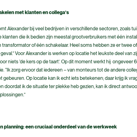
akelen met klanten en collega’s
omt Alexander bij veel bedrijven in verschillende sectoren, zoals tu
e klanten die ik bedien zijn meestal grootverbruikers met één install
 transformator of één schakelaar. Heel soms hebben ze er twee of d
 geval.” Voor Alexander is werken op locatie het leukste deel van zij
oor niets ‘de kers op de taart’. Op dit moment werkt hij ongeveer
e. “Ik zorg ervoor dat iedereen – van monteurs tot de andere colle
 gebeuren. Op locatie kan ik echt iets betekenen; daar krijg ik vr
 en doordat ik de situatie ter plekke heb gezien, kan ik direct ant
plossingen.”
en planning: een cruciaal onderdeel van de werkweek