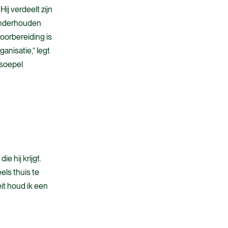
ij verdeelt zijn
 onderhouden
oorbereiding is
anisatie,” legt
 soepel
e hij krijgt.
els thuis te
eit houd ik een