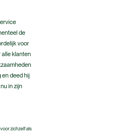
service
menteel de
ordelijk voor
alle klanten
werkzaamheden
 en deed hij
u in zijn
oor zichzelf als