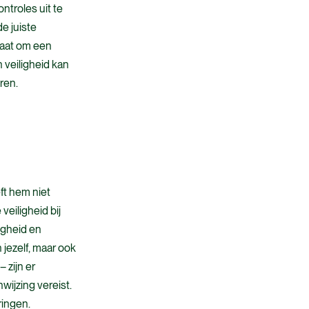
ontroles uit te
de juiste
gaat om een
n veiligheid kan
ren.
ft hem niet
veiligheid bij
igheid en
 jezelf, maar ook
 zijn er
wijzing vereist.
ringen.