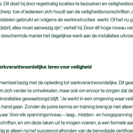
’s. Dit doet hij door regelmatig locaties te bezoeken en veiligheidsc
 scherp toe of iedereen zich houdt aan de veiligheidsvoorschriften, 
delen gebruikt en volgens de werkinstructies werkt. Of het nu 
dsbril, alles moet aanwezig zijn”, vertelt hij. Door dit hoge niveau va
 beschermde manier het dagelijkse werk aan de installaties uitvoe
rkverantwoordelijke: leren voor veiligheid
menteel bezig met de opleiding tot werkverantwoordelijke. Dit gee
m zich verder te ontwikkelen, maar ook om ervoor te zorgen dat de 
nstallaties gewaarborgd blijft. “Je werkt in een omgeving waar veil
 hand gaan. Zonder de juiste kennis en training breng je niet alleen
gevaar. Voor elk spanningsniveau – laag-, midden- en hoogspanning –
chriften, en om deze taken uit te mogen voeren, is een formele aan
rijg je alleen na het succesvol afronden van de benodigde certifice