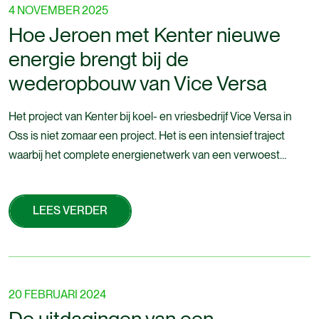
4 NOVEMBER 2025
Hoe Jeroen met Kenter nieuwe
energie brengt bij de
wederopbouw van Vice Versa
Het project van Kenter bij koel- en vriesbedrijf Vice Versa in
Oss is niet zomaar een project. Het is een intensief traject
waarbij het complete energienetwerk van een verwoest
logistiek centrum opnieuw wordt opgebouwd.
Uitvoerder/Werkverantwoordelijke Jeroen speelt hierin een
LEES VERDER
belangrijke rol. Zijn verhaal laat zien wat het betekent om bij
Kenter te werken: verantwoordelijkheid nemen,
LEES VERDER
vooruitdenken en vooral samen dingen mogelijk maken.
20 FEBRUARI 2024
De uitdagingen van een