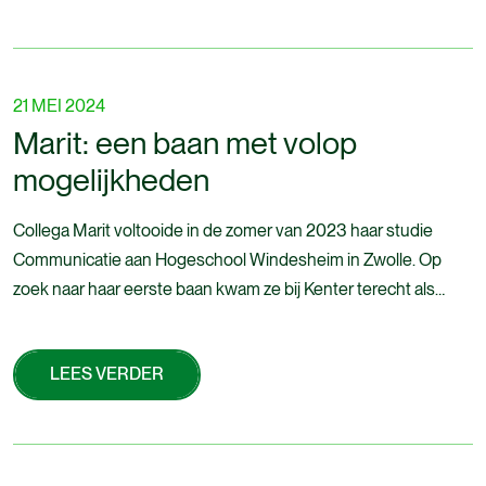
21 MEI 2024
Marit: een baan met volop
mogelijkheden
Collega Marit voltooide in de zomer van 2023 haar studie
Communicatie aan Hogeschool Windesheim in Zwolle. Op
zoek naar haar eerste baan kwam ze bij Kenter terecht als
junior marketeer. Ze begon in september en kon direct vol aan
de bak met de rebranding en de nieuwe website. Maak kennis
LEES VERDER
met Marit!
LEES VERDER